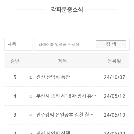
각파문중소식
순번
제목
등록일
5
진산 산악회 등반
24/10/07
4
부산시 종회 제18차 정기 총회 및 두방산악회 송년의 밤 개최
24/05/12
3
진주강씨 은열공후 김천 찰방공파의 역사적 전개와 자동서원(紫東書院) 학술대회 개최
24/05/10
2
진산 산악회 산행
24/05/09