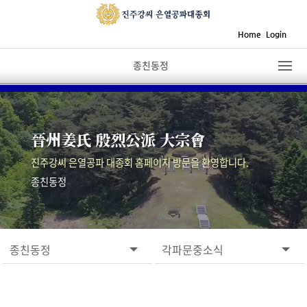
Home
Login
종친동정
晉州姜氏 殷烈公派 大宗會
진주강씨 은열공파 대종회 홈페이지 방문을 환영합니다.
종친동정
종친동정
각파문중소식