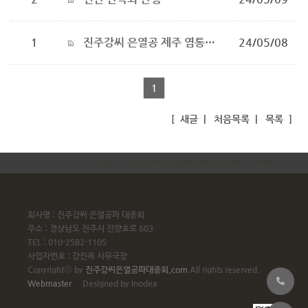
1
진주강씨 은열공 제주 염통악파 종친회 입도조
24/05/08
1
[
새글
|
처음목록
|
목록
]
inodea : Ino HomepageBuilder V26.01 - 240405
회사명 : 진주강씨 은열공파 대종회
주소 : 경상남도 진주시 진양호로 603
TEL : 010-2582-1105
사업자번호 : 강진옥 사무국장
Copyrightⓒ by
진주강씨은열공파대종회.com
All rights reserved.
Webmaster
Designed by Inodea